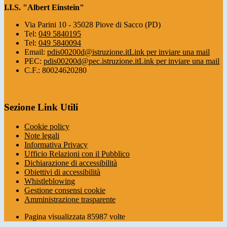
I.I.S. "Albert Einstein"
Via Parini 10 - 35028 Piove di Sacco (PD)
Tel:
049 5840195
Tel:
049 5840094
Email:
pdis00200d@istruzione.it
Link per inviare una mail
PEC:
pdis00200d@pec.istruzione.it
Link per inviare una mail
C.F.: 80024620280
Sezione Link Utili
Cookie policy
Note legali
Informativa Privacy
Ufficio Relazioni con il Pubblico
Dichiarazione di accessibilità
Obiettivi di accessibilità
Whistleblowing
Gestione consensi cookie
Amministrazione trasparente
Pagina visualizzata
85987
volte