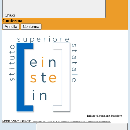
Chiudi
Conferma
Annulla
Conferma
Istituto d'Istruzione Superiore
Statale "Albert Einstein"
Piove di Sacco (PD) - Via Parini 10 • Tel: 049 5840195 - 049 5840094 • Fax: 049 9701108 • mail: pdis00200d@istruzione.it