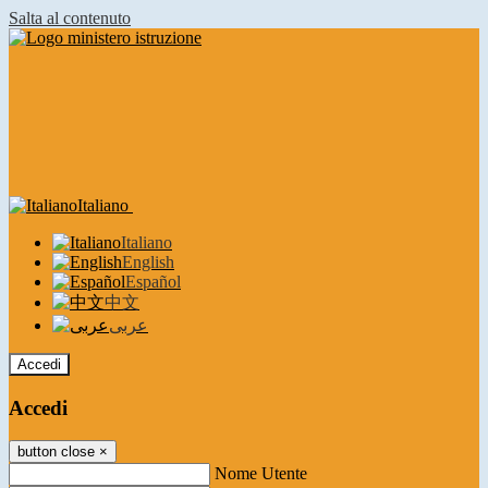
Salta al contenuto
Italiano
Italiano
English
Español
中文
عربى
Accedi
Accedi
button close
×
Nome Utente