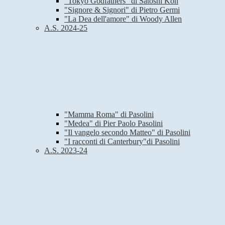
"Tokyo Godfathers" di Satoshi Kon
"Signore & Signori" di Pietro Germi
"La Dea dell'amore" di Woody Allen
A.S. 2024-25
"Mamma Roma" di Pasolini
"Medea" di Pier Paolo Pasolini
"Il vangelo secondo Matteo" di Pasolini
"I racconti di Canterbury"di Pasolini
A.S. 2023-24