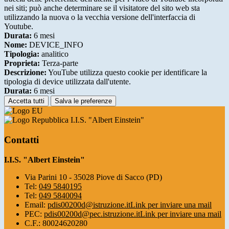
nei siti; può anche determinare se il visitatore del sito web sta
utilizzando la nuova o la vecchia versione dell'interfaccia di
Youtube.
Durata:
6 mesi
Nome:
DEVICE_INFO
Tipologia:
analitico
Proprieta:
Terza-parte
Descrizione:
YouTube utilizza questo cookie per identificare la
tipologia di device utilizzata dall'utente.
Durata:
6 mesi
Accetta tutti
Salva le preferenze
I.I.S. "Albert Einstein"
Contatti
I.I.S. "Albert Einstein"
Via Parini 10 - 35028 Piove di Sacco (PD)
Tel:
049 5840195
Tel:
049 5840094
Email:
pdis00200d@istruzione.it
Link per inviare una mail
PEC:
pdis00200d@pec.istruzione.it
Link per inviare una mail
C.F.: 80024620280