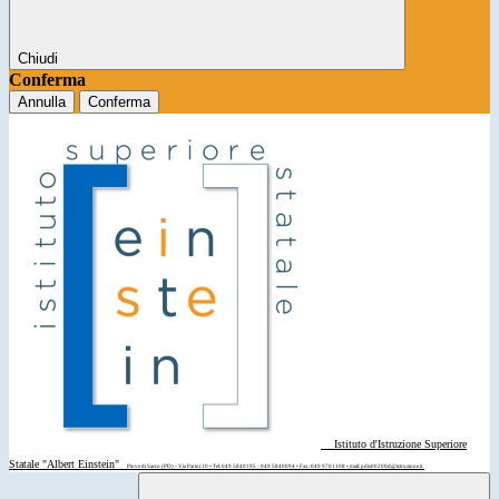
Chiudi
Conferma
Annulla
Conferma
Istituto d'Istruzione Superiore
Statale "Albert Einstein"
Piove di Sacco (PD) - Via Parini 10 • Tel: 049 5840195 - 049 5840094 • Fax: 049 9701108 • mail: pdis00200d@istruzione.it