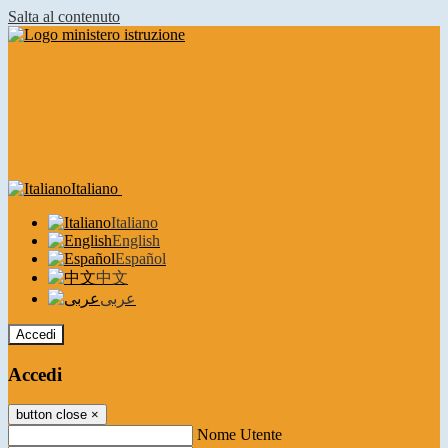
Salta al contenuto
Italiano
Italiano
English
Español
中文
عربى
Accedi
Accedi
button close
×
Nome Utente