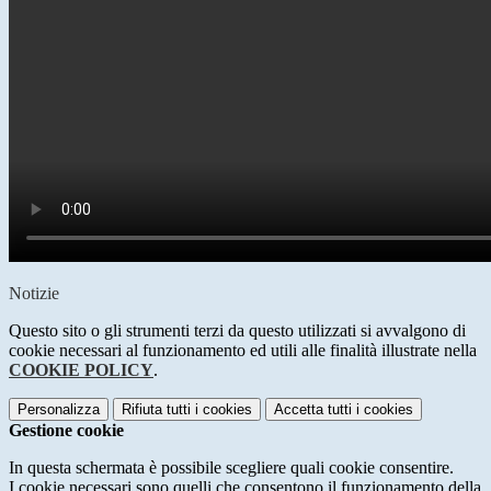
Notizie
Questo sito o gli strumenti terzi da questo utilizzati si avvalgono di
cookie necessari al funzionamento ed utili alle finalità illustrate nella
COOKIE POLICY
.
Personalizza
Rifiuta tutti
i cookies
Accetta tutti
i cookies
Gestione cookie
In questa schermata è possibile scegliere quali cookie consentire.
I cookie necessari sono quelli che consentono il funzionamento della