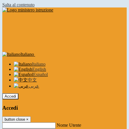
Salta al contenuto
Italiano
Italiano
English
Español
中文
عربى
Accedi
Accedi
button close
×
Nome Utente