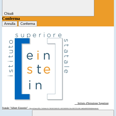
Chiudi
Conferma
Annulla
Conferma
Istituto d'Istruzione Superiore
Statale "Albert Einstein"
Piove di Sacco (PD) - Via Parini 10 • Tel: 049 5840195 - 049 5840094 • Fax: 049 9701108 • mail: pdis00200d@istruzione.it