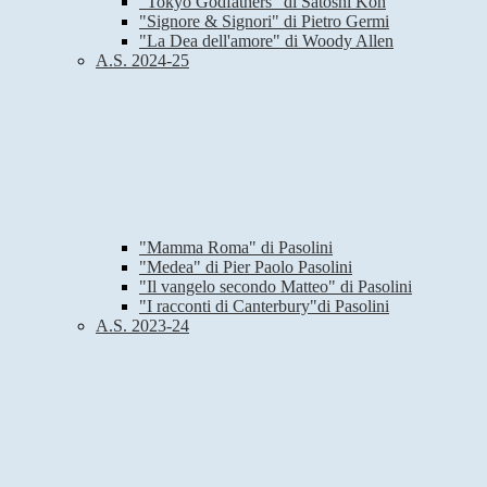
"Tokyo Godfathers" di Satoshi Kon
"Signore & Signori" di Pietro Germi
"La Dea dell'amore" di Woody Allen
A.S. 2024-25
"Mamma Roma" di Pasolini
"Medea" di Pier Paolo Pasolini
"Il vangelo secondo Matteo" di Pasolini
"I racconti di Canterbury"di Pasolini
A.S. 2023-24