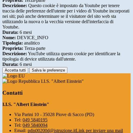
Proprieta:
Terza-parte
Descrizione:
Questo cookie è impostato da Youtube per tenere
traccia delle preferenze dell'utente per i video di Youtube incorporati
nei siti; può anche determinare se il visitatore del sito web sta
utilizzando la nuova o la vecchia versione dell'interfaccia di
Youtube.
Durata:
6 mesi
Nome:
DEVICE_INFO
Tipologia:
analitico
Proprieta:
Terza-parte
Descrizione:
YouTube utilizza questo cookie per identificare la
tipologia di device utilizzata dall'utente.
Durata:
6 mesi
Accetta tutti
Salva le preferenze
I.I.S. "Albert Einstein"
Contatti
I.I.S. "Albert Einstein"
Via Parini 10 - 35028 Piove di Sacco (PD)
Tel:
049 5840195
Tel:
049 5840094
Email:
pdis00200d@istruzione.it
Link per inviare una mail