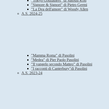
"Tokyo Godfathers" di Satoshi Kon
"Signore & Signori" di Pietro Germi
"La Dea dell'amore" di Woody Allen
A.S. 2024-25
"Mamma Roma" di Pasolini
"Medea" di Pier Paolo Pasolini
"Il vangelo secondo Matteo" di Pasolini
"I racconti di Canterbury"di Pasolini
A.S. 2023-24