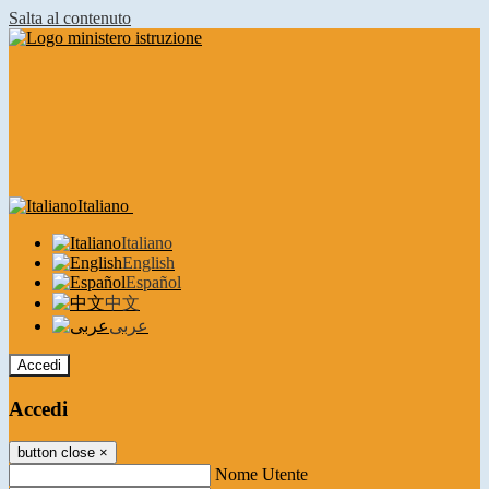
Salta al contenuto
Italiano
Italiano
English
Español
中文
عربى
Accedi
Accedi
button close
×
Nome Utente