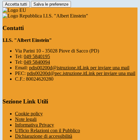
Accetta tutti
Salva le preferenze
I.I.S. "Albert Einstein"
Contatti
I.I.S. "Albert Einstein"
Via Parini 10 - 35028 Piove di Sacco (PD)
Tel:
049 5840195
Tel:
049 5840094
Email:
pdis00200d@istruzione.it
Link per inviare una mail
PEC:
pdis00200d@pec.istruzione.it
Link per inviare una mail
C.F.: 80024620280
Sezione Link Utili
Cookie policy
Note legali
Informativa Privacy
Ufficio Relazioni con il Pubblico
Dichiarazione di accessibilità