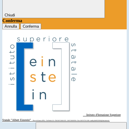
Chiudi
Conferma
Annulla
Conferma
Istituto d'Istruzione Superiore
Statale "Albert Einstein"
Piove di Sacco (PD) - Via Parini 10 • Tel: 049 5840195 - 049 5840094 • Fax: 049 9701108 • mail: pdis00200d@istruzione.it