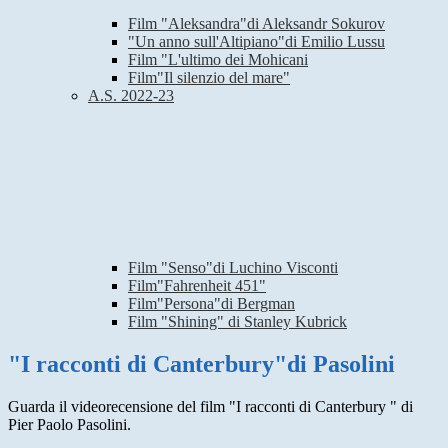
Film "Aleksandra"di Aleksandr Sokurov
"Un anno sull'Altipiano"di Emilio Lussu
Film "L'ultimo dei Mohicani
Film"Il silenzio del mare"
A.S. 2022-23
Film "Senso"di Luchino Visconti
Film"Fahrenheit 451"
Film"Persona"di Bergman
Film "Shining" di Stanley Kubrick
"I racconti di Canterbury"di Pasolini
Guarda il videorecensione del film "I racconti di Canterbury " di
Pier Paolo Pasolini.