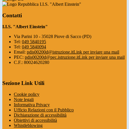
I.I.S. "Albert Einstein"
Contatti
I.I.S. "Albert Einstein"
Via Parini 10 - 35028 Piove di Sacco (PD)
Tel:
049 5840195
Tel:
049 5840094
Email:
pdis00200d@istruzione.it
Link per inviare una mail
PEC:
pdis00200d@pec.istruzione.it
Link per inviare una mail
C.F.: 80024620280
Sezione Link Utili
Cookie policy
Note legali
Informativa Privacy
Ufficio Relazioni con il Pubblico
Dichiarazione di accessibilità
Obiettivi di accessibilità
Whistleblowing