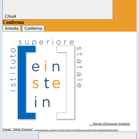
Chiudi
Conferma
Annulla
Conferma
Istituto d'Istruzione Superiore
Statale "Albert Einstein"
Piove di Sacco (PD) - Via Parini 10 • Tel: 049 5840195 - 049 5840094 • Fax: 049 9701108 • mail: pdis00200d@istruzione.it