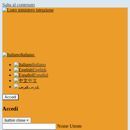
Salta al contenuto
Italiano
Italiano
English
Español
中文
عربى
Accedi
Accedi
button close
×
Nome Utente