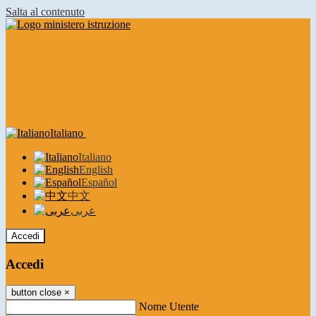
Salta al contenuto
Italiano
Italiano
English
Español
中文
عربى
Accedi
Accedi
button close
×
Nome Utente