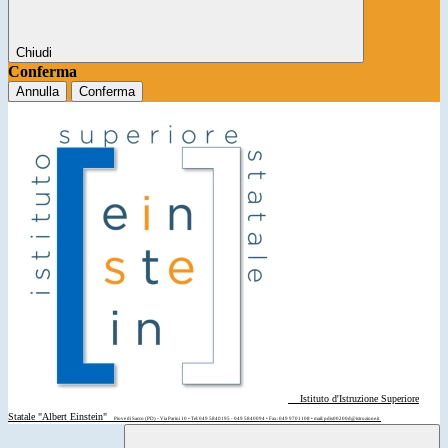
Chiudi
Conferma
Annulla
Conferma
Istituto d'Istruzione Superiore
Statale "Albert Einstein"
Piove di Sacco (PD) - Via Parini 10 • Tel: 049 5840195 - 049 5840094 • Fax: 049 9701108 • mail: pdis00200d@istruzione.it