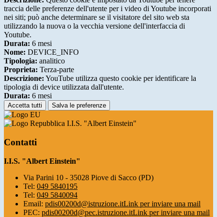
traccia delle preferenze dell'utente per i video di Youtube incorporati
nei siti; può anche determinare se il visitatore del sito web sta
utilizzando la nuova o la vecchia versione dell'interfaccia di
Youtube.
Durata:
6 mesi
Nome:
DEVICE_INFO
Tipologia:
analitico
Proprieta:
Terza-parte
Descrizione:
YouTube utilizza questo cookie per identificare la
tipologia di device utilizzata dall'utente.
Durata:
6 mesi
Accetta tutti
Salva le preferenze
I.I.S. "Albert Einstein"
Contatti
I.I.S. "Albert Einstein"
Via Parini 10 - 35028 Piove di Sacco (PD)
Tel:
049 5840195
Tel:
049 5840094
Email:
pdis00200d@istruzione.it
Link per inviare una mail
PEC:
pdis00200d@pec.istruzione.it
Link per inviare una mail