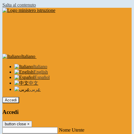
Salta al contenuto
Italiano
Italiano
English
Español
中文
عربى
Accedi
Accedi
button close
×
Nome Utente