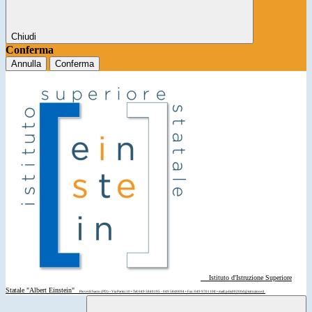
Chiudi
Conferma
Annulla
Conferma
Istituto d'Istruzione Superiore
Statale "Albert Einstein"
Piove di Sacco (PD) - Via Parini 10 • Tel: 049 5840195 - 049 5840094 • Fax: 049 9701108 • mail: pdis00200d@istruzione.it