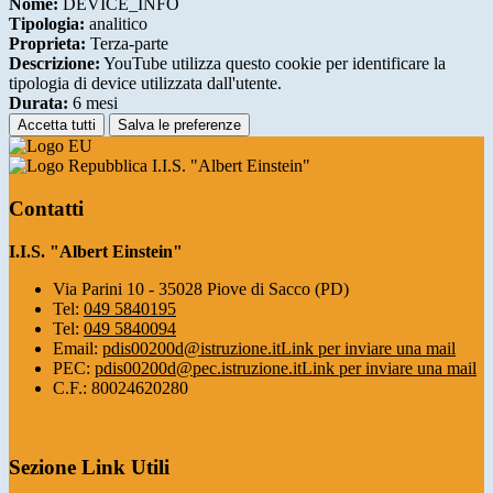
Nome:
DEVICE_INFO
Tipologia:
analitico
Proprieta:
Terza-parte
Descrizione:
YouTube utilizza questo cookie per identificare la
tipologia di device utilizzata dall'utente.
Durata:
6 mesi
Accetta tutti
Salva le preferenze
I.I.S. "Albert Einstein"
Contatti
I.I.S. "Albert Einstein"
Via Parini 10 - 35028 Piove di Sacco (PD)
Tel:
049 5840195
Tel:
049 5840094
Email:
pdis00200d@istruzione.it
Link per inviare una mail
PEC:
pdis00200d@pec.istruzione.it
Link per inviare una mail
C.F.: 80024620280
Sezione Link Utili