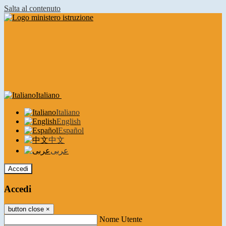
Salta al contenuto
Italiano
Italiano
English
Español
中文
عربى
Accedi
Accedi
button close
×
Nome Utente