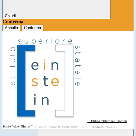
Chiudi
Conferma
Annulla
Conferma
Istituto d'Istruzione Superiore
Statale "Albert Einstein"
Piove di Sacco (PD) - Via Parini 10 • Tel: 049 5840195 - 049 5840094 • Fax: 049 9701108 • mail: pdis00200d@istruzione.it