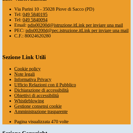
Via Parini 10 - 35028 Piove di Sacco (PD)
Tel:
049 5840195
Tel:
049 5840094
Email:
pdis00200d@istruzione.it
Link per inviare una mail
PEC:
pdis00200d@pec.istruzione.it
Link per inviare una mail
C.F.: 80024620280
Sezione Link Utili
Cookie policy
Note legali
Informativa Privacy
Ufficio Relazioni con il Pubblico
Dichiarazione di accessibilità
Obiettivi di accessibilità
Whistleblowing
Gestione consensi cookie
Amministrazione trasparente
Pagina visualizzata
470
volte