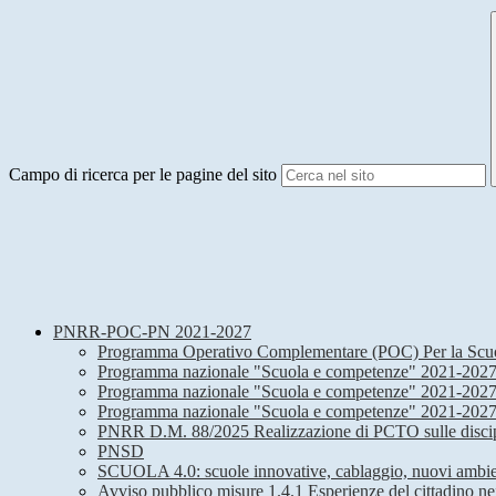
Campo di ricerca per le pagine del sito
PNRR-POC-PN 2021-2027
Programma Operativo Complementare (POC) Per la Scuola 20
Programma nazionale "Scuola e competenze" 2021-2027
Programma nazionale "Scuola e competenze" 2021-2027
Programma nazionale "Scuola e competenze" 2021-2027 F
PNRR D.M. 88/2025 Realizzazione di PCTO sulle discipli
PNSD
SCUOLA 4.0: scuole innovative, cablaggio, nuovi ambien
Avviso pubblico misure 1.4.1 Esperienze del cittadino ne