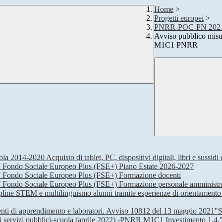
Home
>
Progetti europei
>
PNRR-POC-PN 2021
Avviso pubblico misur
M1C1 PNRR
14-2020 Acquisto di tablet, PC, dispositivi digitali, libri e sussidi d
 Fondo Sociale Europeo Plus (FSE+) Piano Estate 2026-2027
 Fondo Sociale Europeo Plus (FSE+) Formazione docenti
ondo Sociale Europeo Plus (FSE+) Formazione personale amministrativ
ne STEM e multilinguismo alunni tramite esperienze di orientamento in
ti di apprendimento e laboratori. Avviso 10812 del 13 maggio 2021"Sp
i servizi pubblici-scuola (aprile 2022) -PNRR M1C1 Investimento 1.4."se