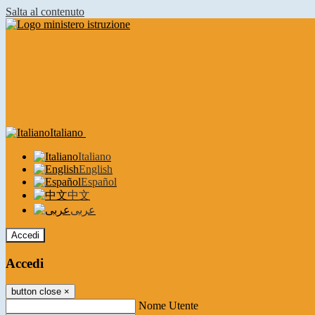
Salta al contenuto
Italiano
Italiano
English
Español
中文
عربى
Accedi
Accedi
button close
×
Nome Utente