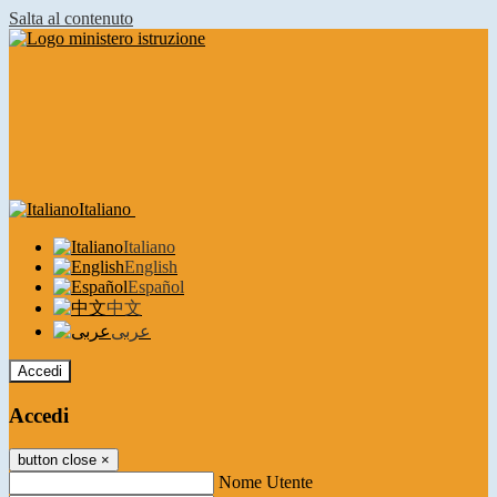
Salta al contenuto
Italiano
Italiano
English
Español
中文
عربى
Accedi
Accedi
button close
×
Nome Utente