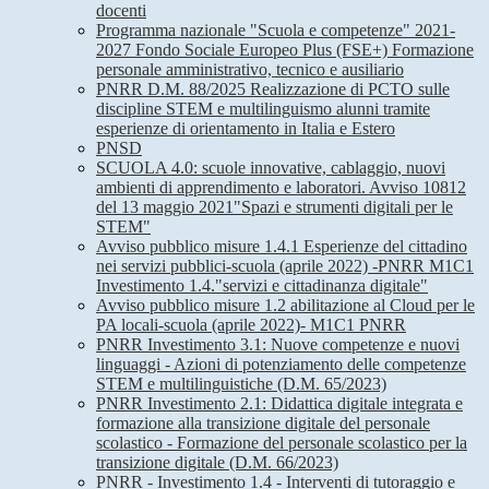
docenti
Programma nazionale "Scuola e competenze" 2021-
2027 Fondo Sociale Europeo Plus (FSE+) Formazione
personale amministrativo, tecnico e ausiliario
PNRR D.M. 88/2025 Realizzazione di PCTO sulle
discipline STEM e multilinguismo alunni tramite
esperienze di orientamento in Italia e Estero
PNSD
SCUOLA 4.0: scuole innovative, cablaggio, nuovi
ambienti di apprendimento e laboratori. Avviso 10812
del 13 maggio 2021"Spazi e strumenti digitali per le
STEM"
Avviso pubblico misure 1.4.1 Esperienze del cittadino
nei servizi pubblici-scuola (aprile 2022) -PNRR M1C1
Investimento 1.4."servizi e cittadinanza digitale"
Avviso pubblico misure 1.2 abilitazione al Cloud per le
PA locali-scuola (aprile 2022)- M1C1 PNRR
PNRR Investimento 3.1: Nuove competenze e nuovi
linguaggi - Azioni di potenziamento delle competenze
STEM e multilinguistiche (D.M. 65/2023)
PNRR Investimento 2.1: Didattica digitale integrata e
formazione alla transizione digitale del personale
scolastico - Formazione del personale scolastico per la
transizione digitale (D.M. 66/2023)
PNRR - Investimento 1.4 - Interventi di tutoraggio e