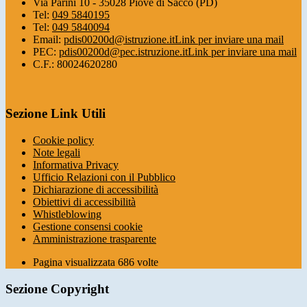
Via Parini 10 - 35028 Piove di Sacco (PD)
Tel:
049 5840195
Tel:
049 5840094
Email:
pdis00200d@istruzione.it
Link per inviare una mail
PEC:
pdis00200d@pec.istruzione.it
Link per inviare una mail
C.F.: 80024620280
Sezione Link Utili
Cookie policy
Note legali
Informativa Privacy
Ufficio Relazioni con il Pubblico
Dichiarazione di accessibilità
Obiettivi di accessibilità
Whistleblowing
Gestione consensi cookie
Amministrazione trasparente
Pagina visualizzata
686
volte
Sezione Copyright