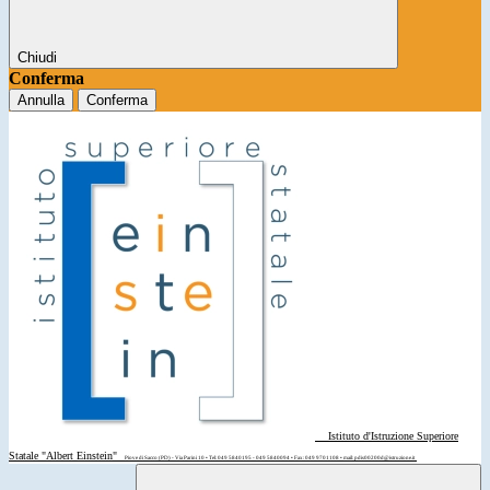
Chiudi
Conferma
Annulla
Conferma
Istituto d'Istruzione Superiore
Statale "Albert Einstein"
Piove di Sacco (PD) - Via Parini 10 • Tel: 049 5840195 - 049 5840094 • Fax: 049 9701108 • mail: pdis00200d@istruzione.it