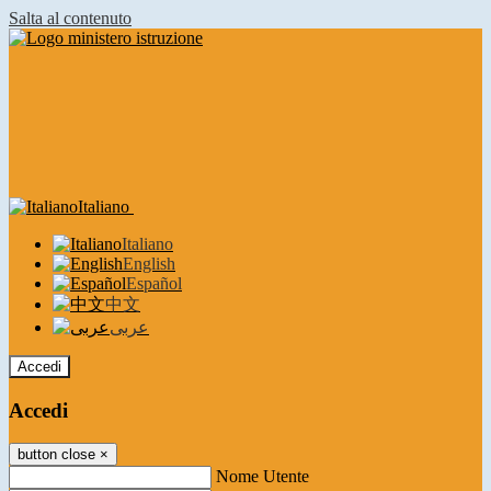
Salta al contenuto
Italiano
Italiano
English
Español
中文
عربى
Accedi
Accedi
button close
×
Nome Utente