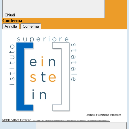
Chiudi
Conferma
Annulla
Conferma
Istituto d'Istruzione Superiore
Statale "Albert Einstein"
Piove di Sacco (PD) - Via Parini 10 • Tel: 049 5840195 - 049 5840094 • Fax: 049 9701108 • mail: pdis00200d@istruzione.it