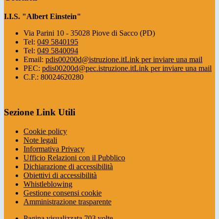
I.I.S. "Albert Einstein"
Via Parini 10 - 35028 Piove di Sacco (PD)
Tel:
049 5840195
Tel:
049 5840094
Email:
pdis00200d@istruzione.it
Link per inviare una mail
PEC:
pdis00200d@pec.istruzione.it
Link per inviare una mail
C.F.: 80024620280
Sezione Link Utili
Cookie policy
Note legali
Informativa Privacy
Ufficio Relazioni con il Pubblico
Dichiarazione di accessibilità
Obiettivi di accessibilità
Whistleblowing
Gestione consensi cookie
Amministrazione trasparente
Pagina visualizzata
703
volte