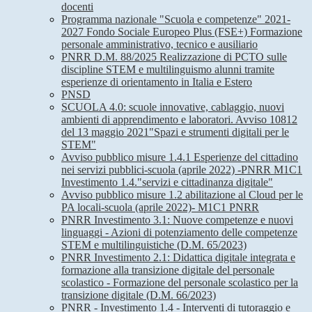
docenti
Programma nazionale "Scuola e competenze" 2021-
2027 Fondo Sociale Europeo Plus (FSE+) Formazione
personale amministrativo, tecnico e ausiliario
PNRR D.M. 88/2025 Realizzazione di PCTO sulle
discipline STEM e multilinguismo alunni tramite
esperienze di orientamento in Italia e Estero
PNSD
SCUOLA 4.0: scuole innovative, cablaggio, nuovi
ambienti di apprendimento e laboratori. Avviso 10812
del 13 maggio 2021"Spazi e strumenti digitali per le
STEM"
Avviso pubblico misure 1.4.1 Esperienze del cittadino
nei servizi pubblici-scuola (aprile 2022) -PNRR M1C1
Investimento 1.4."servizi e cittadinanza digitale"
Avviso pubblico misure 1.2 abilitazione al Cloud per le
PA locali-scuola (aprile 2022)- M1C1 PNRR
PNRR Investimento 3.1: Nuove competenze e nuovi
linguaggi - Azioni di potenziamento delle competenze
STEM e multilinguistiche (D.M. 65/2023)
PNRR Investimento 2.1: Didattica digitale integrata e
formazione alla transizione digitale del personale
scolastico - Formazione del personale scolastico per la
transizione digitale (D.M. 66/2023)
PNRR - Investimento 1.4 - Interventi di tutoraggio e